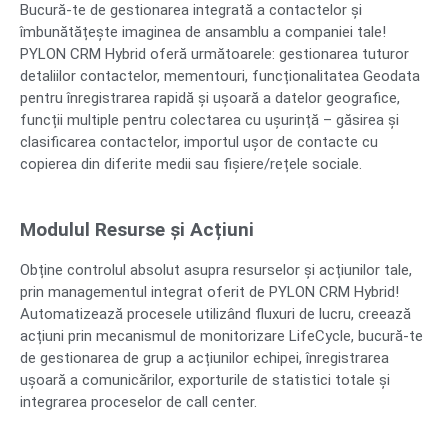
Bucură-te de gestionarea integrată a contactelor și
îmbunătățește imaginea de ansamblu a companiei tale!
PYLON CRM Hybrid oferă următoarele: gestionarea tuturor
detaliilor contactelor, mementouri, funcționalitatea Geodata
pentru înregistrarea rapidă și ușoară a datelor geografice,
funcții multiple pentru colectarea cu ușurință – găsirea și
clasificarea contactelor, importul ușor de contacte cu
copierea din diferite medii sau fișiere/rețele sociale.
Modulul Resurse și Acțiuni
Obține controlul absolut asupra resurselor și acțiunilor tale,
prin managementul integrat oferit de PYLON CRM Hybrid!
Automatizează procesele utilizând fluxuri de lucru, creează
acțiuni prin mecanismul de monitorizare LifeCycle, bucură-te
de gestionarea de grup a acțiunilor echipei, înregistrarea
ușoară a comunicărilor, exporturile de statistici totale și
integrarea proceselor de call center.