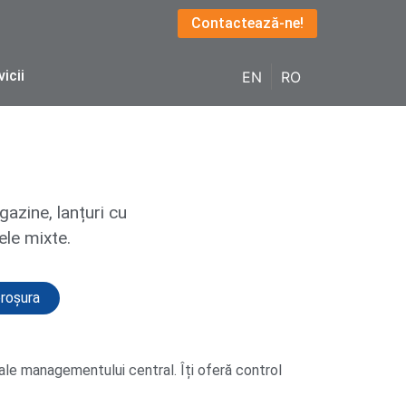
Contactează-ne!
vicii
EN
RO
gazine, lanțuri cu
ele mixte.
roșura
 ale managementului central. Îți oferă control