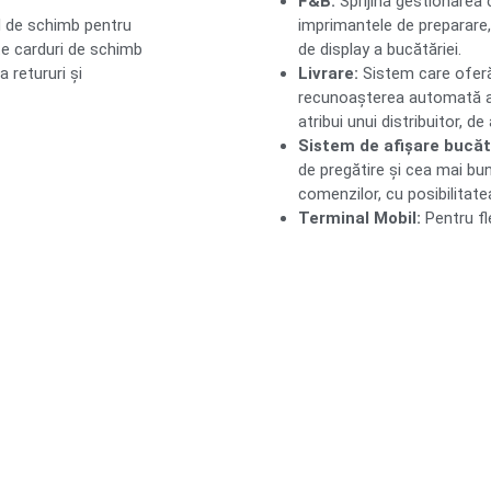
F&B:
Sprijină gestionarea c
rd de schimb pentru
imprimantele de preparare, 
lte carduri de schimb
de display a bucătăriei.
 retururi și
Livrare:
Sistem care oferă 
recunoașterea automată a 
atribui unui distribuitor, d
Sistem de afișare bucăt
de pregătire și cea mai bun
comenzilor, cu posibilitat
Terminal Mobil:
Pentru fle