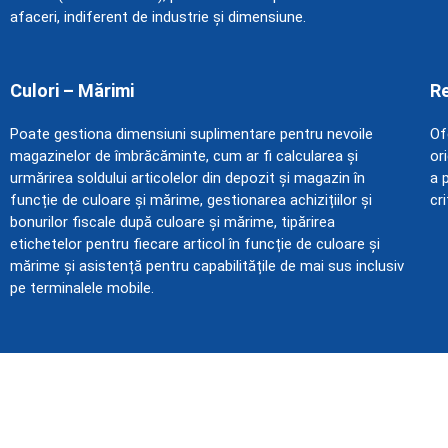
afaceri, indiferent de industrie și dimensiune.
Culori – Mărimi
Re
Poate gestiona dimensiuni suplimentare pentru nevoile
Of
magazinelor de îmbrăcăminte, cum ar fi calcularea și
or
urmărirea soldului articolelor din depozit și magazin în
a 
funcție de culoare și mărime, gestionarea achizițiilor și
cri
bonurilor fiscale după culoare și mărime, tipărirea
etichetelor pentru fiecare articol în funcție de culoare și
mărime și asistență pentru capabilitățile de mai sus inclusiv
pe terminalele mobile.