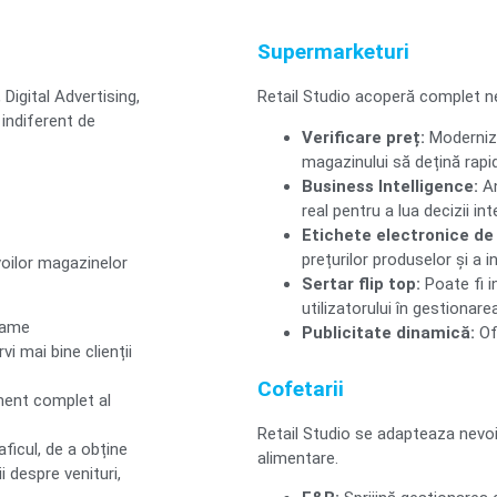
Supermarketuri
Digital Advertising,
Retail Studio acoperă complet ne
 indiferent de
Verificare preț:
Modernizea
magazinului să dețină rapid
Business Intelligence:
An
real pentru a lua decizii in
Etichete electronice de 
prețurilor produselor și a i
voilor magazinelor
Sertar flip top:
Poate fi i
utilizatorului în gestionare
clame
Publicitate dinamică:
Of
vi mai bine clienții
Cofetarii
ment complet al
Retail Studio se adapteaza nevoil
ficul, de a obține
alimentare.
 despre venituri,