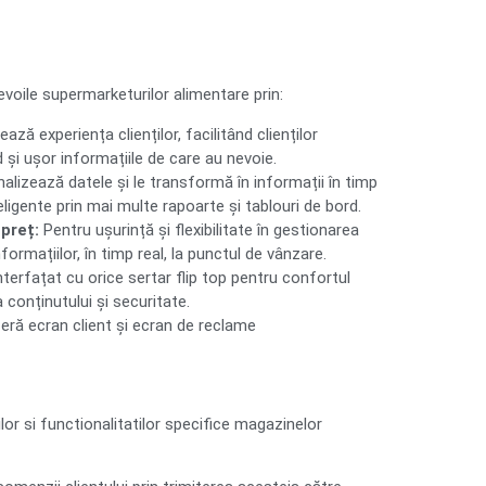
voile supermarketurilor alimentare prin:
ză experiența clienților, facilitând clienților
 și ușor informațiile de care au nevoie.
alizează datele și le transformă în informații în timp
teligente prin mai multe rapoarte și tablouri de bord.
preț:
Pentru ușurință și flexibilitate în gestionarea
nformațiilor, în timp real, la punctul de vânzare.
nterfațat cu orice sertar flip top pentru confortul
a conținutului și securitate.
eră ecran client și ecran de reclame
or si functionalitatilor specifice magazinelor