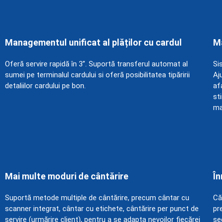
Managementul unificat al plăților cu cardul
Ma
Oferă servire rapidă în 3”. Suportă transferul automat al
Si
sumei pe terminalul cardului si oferă posibilitatea tipăririi
Aj
detaliilor cardului pe bon.
af
sti
ma
Mai multe moduri de cântărire
În
Suportă metode multiple de cântărire, precum cântar cu
Că
scanner integrat, cântar cu etichete, cântărire per punct de
pr
servire (urmărire client), pentru a se adapta nevoilor fiecărei
se