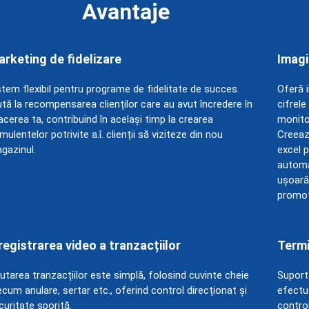
Avantaje
rketing de fidelizare
Imagi
stem flexibil pentru programe de fidelitate de succes.
Oferă i
ută la recompensarea clienților care au avut încredere în
cifrele
acerea ta, contribuind în același timp la crearea
monitor
mulentelor potrivite a.î. clienții să viziteze din nou
Creează
gazinul.
excel 
automat
ușoară 
promoți
registrarea video a tranzacțiilor
Termi
utarea tranzacțiilor este simplă, folosind cuvinte cheie
Suport
ecum anulare, sertar etc., oferind control direcționat și
efectua
curitate sporită.
control