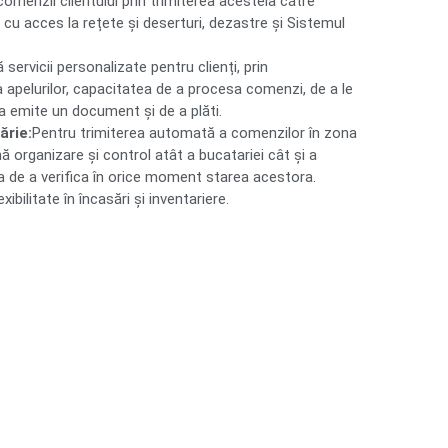
omenzii clientului prin trimiterea acesteia către
cu acces la rețete și deserturi, dezastre și Sistemul
servicii personalizate pentru clienți, prin
apelurilor, capacitatea de a procesa comenzi, de a le
e a emite un document și de a plăti.
ărie:
Pentru trimiterea automată a comenzilor în zona
ă organizare și control atât a bucatariei cât și a
ea de a verifica în orice moment starea acestora.
xibilitate în încasări și inventariere.