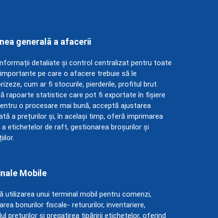
nea generală a afacerii
nformații detaliate și control centralizat pentru toate
 importante pe care o afacere trebuie să le
izeze, cum ar fi stocurile, pierderile, profitul brut.
 rapoarte statistice care pot fi exportate în fișiere
pentru o procesare mai bună, acceptă ajustarea
ă a prețurilor și, în același timp, oferă imprimarea
a etichetelor de raft, gestionarea broșurilor și
ilor.
nale Mobile
ă utilizarea unui terminal mobil pentru comenzi,
rea bonurilor fiscale- retururilor, inventariere,
ul prețurilor și pregatirea tipăririi etichetelor, oferind