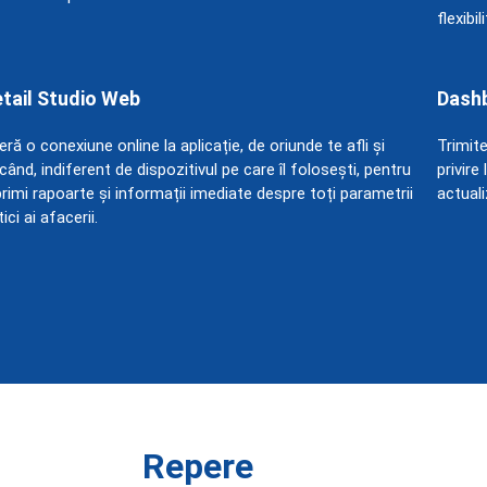
flexibi
tail Studio Web
Dash
eră o conexiune online la aplicație, de oriunde te afli și
Trimite
icând, indiferent de dispozitivul pe care îl folosești, pentru
privire
primi rapoarte și informații imediate despre toți parametrii
actuali
tici ai afacerii.
Repere