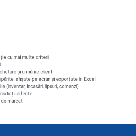
ie cu mai multe criterii
d
chetare și urmărire client
tipărite, afișate pe ecran și exportate în Excel
e (inventar, încasări, lipsuri, comenzi)
risdicții diferite
i de marcat