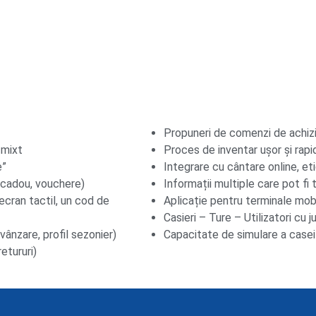
Propuneri de comenzi de achiziț
 mixt
Proces de inventar ușor și rapi
e”
Integrare cu cântare online, eti
 cadou, vouchere)
Informații multiple care pot fi 
 ecran tactil, un cod de
Aplicație pentru terminale mobil
Casieri – Ture – Utilizatori cu ju
vânzare, profil sezonier)
Capacitate de simulare a case
etururi)