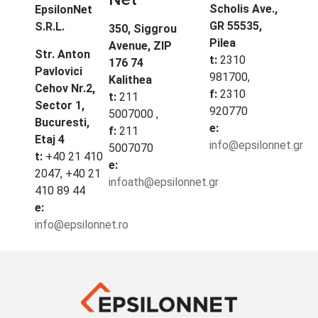
Scholis Ave.,
EpsilonNet
GR 55535,
S.R.L.
350, Siggrou
Pilea
Avenue, ZIP
Str. Anton
t:
2310
176 74
Pavlovici
981700
,
Kalithea
Cehov Nr.2,
f:
2310
t:
211
Sector 1,
920770
5007000
,
Bucuresti,
e:
f:
211
Etaj 4
info@epsilonnet.gr
5007070
t:
+40 21 410
e:
2047, +40 21
infoath@epsilonnet.gr
410 89 44
e:
info@epsilonnet.ro