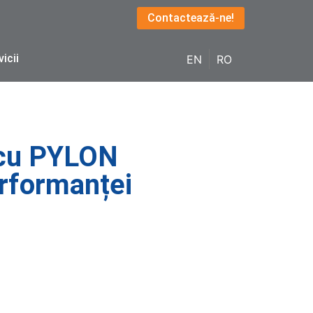
Contactează-ne!
vicii
EN
RO
 cu PYLON
erformanței