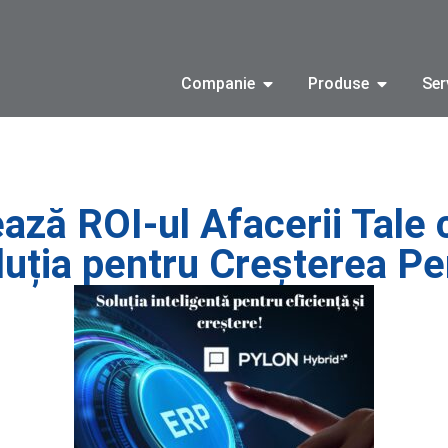
Companie
Produse
Ser
ază ROI-ul Afacerii Tale
luția pentru Creșterea P