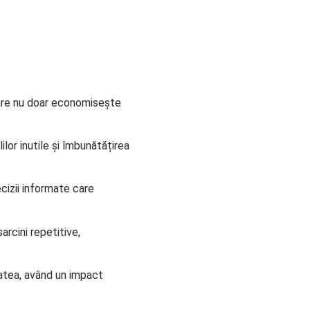
 care nu doar economisește
lor inutile și îmbunătățirea
ecizii informate care
arcini repetitive,
tatea, având un impact