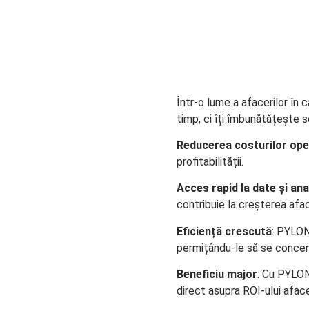
Într-o lume a afacerilor în
timp, ci îți îmbunătățește s
Reducerea costurilor ope
profitabilității.
Acces rapid la date și ana
contribuie la creșterea aface
Eficiență crescută
: PYLON 
permițându-le să se conce
Beneficiu major
: Cu PYLON 
direct asupra ROI-ului afacer