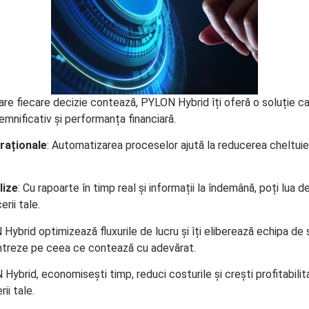
 care fiecare decizie contează, PYLON Hybrid îți oferă o soluție
emnificativ și performanța financiară.
raționale
: Automatizarea proceselor ajută la reducerea cheltuieli
lize
: Cu rapoarte în timp real și informații la îndemână, poți lua d
rii tale.
Hybrid optimizează fluxurile de lucru și îți eliberează echipa de s
ntreze pe ceea ce contează cu adevărat.
Hybrid, economisești timp, reduci costurile și crești profitabili
ii tale.