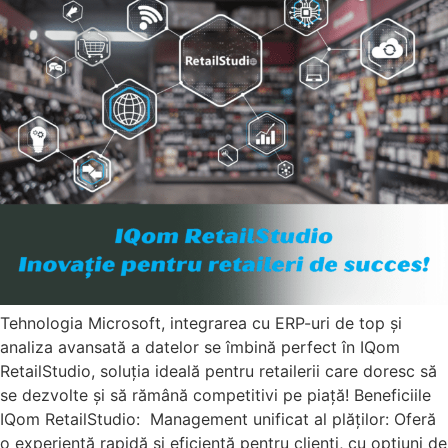
Tehnologia Microsoft, integrarea cu ERP-uri de top și
analiza avansată a datelor se îmbină perfect în IQom
RetailStudio, soluția ideală pentru retailerii care doresc să
se dezvolte și să rămână competitivi pe piață! Beneficiile
IQom RetailStudio: Management unificat al plăților: Oferă
o experiență rapidă și eficientă pentru clienți, cu opțiuni de