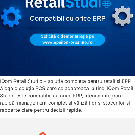
IQom Retail Studio – soluția completă pentru retail și ERP
Alege o soluție POS care se adaptează la tine. IQom Retail
Studio este compatibil cu orice ERP, oferind integrare
rapidă, management complet al vânzărilor și stocurilor și
rapoarte clare pentru decizii rapide.