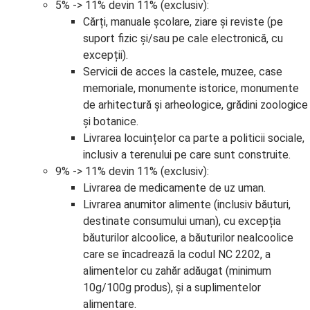
5% -> 11% devin 11% (exclusiv):
Cărți, manuale școlare, ziare și reviste (pe
suport fizic și/sau pe cale electronică, cu
excepții).
Servicii de acces la castele, muzee, case
memoriale, monumente istorice, monumente
de arhitectură și arheologice, grădini zoologice
și botanice.
Livrarea locuințelor ca parte a politicii sociale,
inclusiv a terenului pe care sunt construite.
9% -> 11% devin 11% (exclusiv):
Livrarea de medicamente de uz uman.
Livrarea anumitor alimente (inclusiv băuturi,
destinate consumului uman), cu excepția
băuturilor alcoolice, a băuturilor nealcoolice
care se încadrează la codul NC 2202, a
alimentelor cu zahăr adăugat (minimum
10g/100g produs), și a suplimentelor
alimentare.