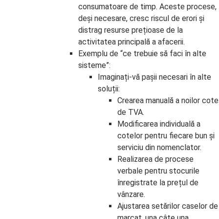
consumatoare de timp. Aceste procese,
deși necesare, cresc riscul de erori și
distrag resurse prețioase de la
activitatea principală a afacerii.
Exemplu de “ce trebuie să faci în alte
sisteme”:
Imaginați-vă pașii necesari în alte
soluții:
Crearea manuală a noilor cote
de TVA.
Modificarea individuală a
cotelor pentru fiecare bun și
serviciu din nomenclator.
Realizarea de procese
verbale pentru stocurile
înregistrate la prețul de
vânzare.
Ajustarea setărilor caselor de
marcat, una câte una.