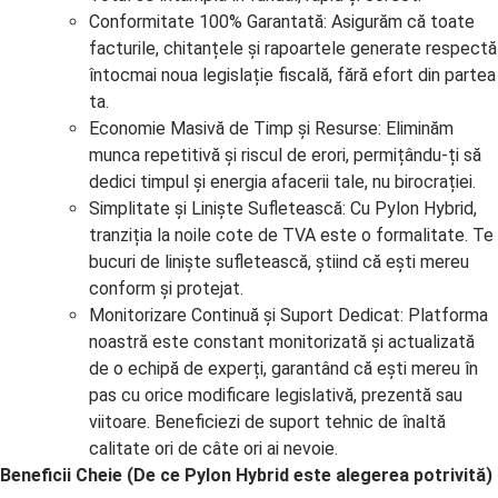
Conformitate 100% Garantată: Asigurăm că toate
facturile, chitanțele și rapoartele generate respectă
întocmai noua legislație fiscală, fără efort din partea
ta.
Economie Masivă de Timp și Resurse: Eliminăm
munca repetitivă și riscul de erori, permițându-ți să
dedici timpul și energia afacerii tale, nu birocrației.
Simplitate și Liniște Sufletească: Cu Pylon Hybrid,
tranziția la noile cote de TVA este o formalitate. Te
bucuri de liniște sufletească, știind că ești mereu
conform și protejat.
Monitorizare Continuă și Suport Dedicat: Platforma
noastră este constant monitorizată și actualizată
de o echipă de experți, garantând că ești mereu în
pas cu orice modificare legislativă, prezentă sau
viitoare. Beneficiezi de suport tehnic de înaltă
calitate ori de câte ori ai nevoie.
Beneficii Cheie (De ce Pylon Hybrid este alegerea potrivită)