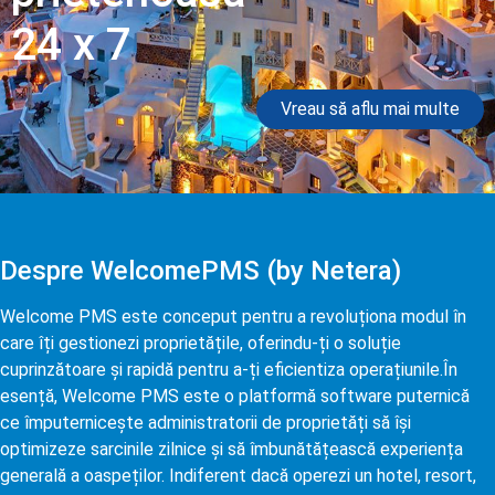
24 x 7​
Vreau să aflu mai multe
Despre WelcomePMS (by Netera)
Welcome PMS este conceput pentru a revoluționa modul în
care îți gestionezi proprietățile, oferindu-ți o soluție
cuprinzătoare și rapidă pentru a-ți eficientiza operațiunile.În
esență, Welcome PMS este o platformă software puternică
ce împuternicește administratorii de proprietăți să își
optimizeze sarcinile zilnice și să îmbunătățească experiența
generală a oaspeților. Indiferent dacă operezi un hotel, resort,