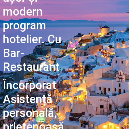
modern
program
hotelier. Cu
Bar-
Restaurant
Încorporat
Asistență
personală,
prietenoasă