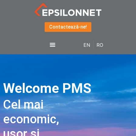
Contactează-ne!
EN
RO
Welcome PMS
Cel mai
economic,
ușor și