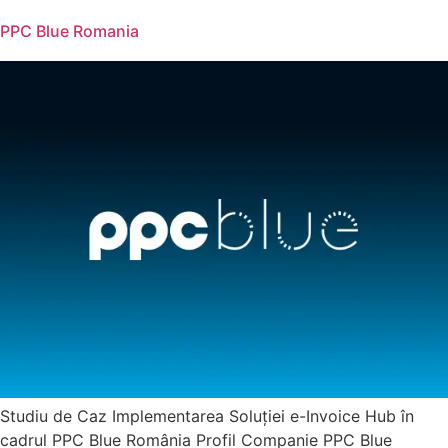
PPC Blue Romania
Studiu de Caz Implementarea Soluției e-Invoice Hub în
cadrul PPC Blue România Profil Companie PPC Blue