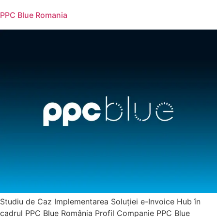
PPC Blue Romania
Studiu de Caz Implementarea Soluției e-Invoice Hub în
cadrul PPC Blue România Profil Companie PPC Blue