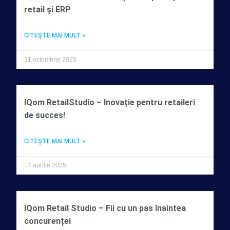
retail și ERP
CITEŞTE MAI MULT »
31 octombrie 2025
IQom RetailStudio – Inovație pentru retaileri
de succes!
CITEŞTE MAI MULT »
14 aprilie 2025
IQom Retail Studio – Fii cu un pas înaintea
concurenței